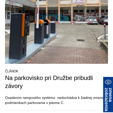
ČLÁNOK
Na parkovisko pri Družbe pribudli
závory
a
z
m
e
n
a
z
o
b
r
a
z
e
n
i
Osadením rampového systému nedochádza k žiadnej zmene v
podmienkach parkovania v pásme C.