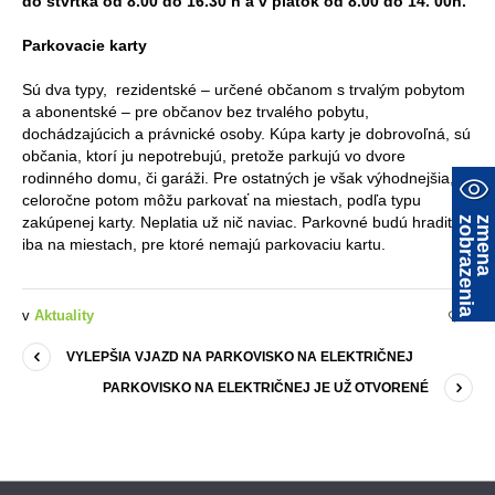
do štvrtka od 8.00 do 16.30 h a v piatok od 8.00 do 14. 00h.
Parkovacie karty
Sú dva typy, rezidentské – určené občanom s trvalým pobytom
a abonentské – pre občanov bez trvalého pobytu,
dochádzajúcich a právnické osoby. Kúpa karty je dobrovoľná, sú
občania, ktorí ju nepotrebujú, pretože parkujú vo dvore
rodinného domu, či garáži. Pre ostatných je však výhodnejšia,
celoročne potom môžu parkovať na miestach, podľa typu
zakúpenej karty. Neplatia už nič naviac. Parkovné budú hradiť
a
z
m
e
n
a
z
o
b
r
a
z
e
n
i
iba na miestach, pre ktoré nemajú parkovaciu kartu.
v
Aktuality
0
VYLEPŠIA VJAZD NA PARKOVISKO NA ELEKTRIČNEJ
PARKOVISKO NA ELEKTRIČNEJ JE UŽ OTVORENÉ