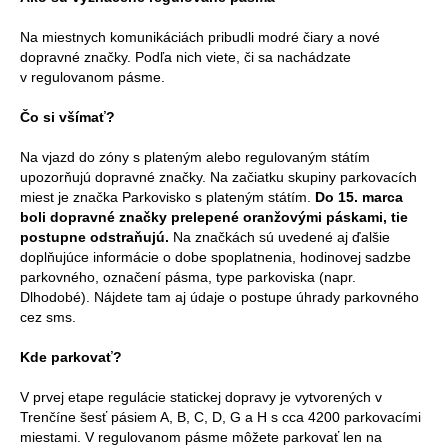
Na miestnych komunikáciách pribudli modré čiary a nové
dopravné značky. Podľa nich viete, či sa nachádzate
v regulovanom pásme.
Čo si všímať?
Na vjazd do zóny s plateným alebo regulovaným státím
upozorňujú dopravné značky. Na začiatku skupiny parkovacích
miest je značka Parkovisko s plateným státím.
Do 15. marca
boli dopravné značky prelepené oranžovými páskami, tie
postupne odstraňujú.
Na značkách sú uvedené aj ďalšie
doplňujúce informácie o dobe spoplatnenia, hodinovej sadzbe
parkovného, označení pásma, type parkoviska (napr.
Dlhodobé). Nájdete tam aj údaje o postupe úhrady parkovného
cez sms.
Kde parkovať?
V prvej etape regulácie statickej dopravy je vytvorených v
Trenčíne šesť pásiem A, B, C, D, G a H s cca 4200 parkovacími
miestami. V regulovanom pásme môžete parkovať len na