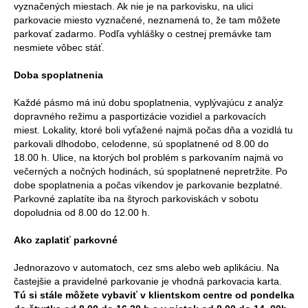
vyznačených miestach. Ak nie je na parkovisku, na ulici
parkovacie miesto vyznačené, neznamená to, že tam môžete
parkovať zadarmo. Podľa vyhlášky o cestnej premávke tam
nesmiete vôbec stáť.
Doba spoplatnenia
Každé pásmo má inú dobu spoplatnenia, vyplývajúcu z analýz
dopravného režimu a pasportizácie vozidiel a parkovacích
miest. Lokality, ktoré boli vyťažené najmä počas dňa a vozidlá tu
parkovali dlhodobo, celodenne, sú spoplatnené od 8.00 do
18.00 h. Ulice, na ktorých bol problém s parkovaním najmä vo
večerných a nočných hodinách, sú spoplatnené nepretržite. Po
dobe spoplatnenia a počas víkendov je parkovanie bezplatné.
Parkovné zaplatíte iba na štyroch parkoviskách v sobotu
dopoludnia od 8.00 do 12.00 h.
Ako zaplatiť parkovné
Jednorazovo v automatoch, cez sms alebo web aplikáciu. Na
častejšie a pravidelné parkovanie je vhodná parkovacia karta.
Tú si stále môžete vybaviť v klientskom centre od pondelka