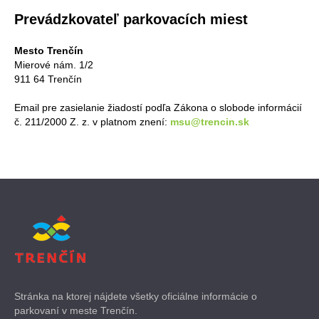
Prevádzkovateľ parkovacích miest
Mesto Trenčín
Mierové nám. 1/2
911 64 Trenčín
Email pre zasielanie žiadostí podľa Zákona o slobode informácií
č. 211/2000 Z. z. v platnom znení:
msu@trencin.sk
Stránka na ktorej nájdete všetky oficiálne informácie o
parkovaní v meste Trenčín.