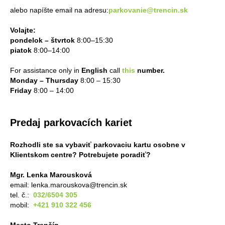
alebo napíšte email na adresu:
parkovanie@trencin.sk
Volajte:
pondelok – štvrtok
8:00–15:30
piatok
8:00–14:00
For assistance only in
English
call
this
number.
Monday – Thursday
8:00 – 15:30
Friday
8:00 – 14:00
Predaj parkovacích kariet
Rozhodli ste sa vybaviť parkovaciu kartu osobne v
Klientskom centre? Potrebujete poradiť?
Mgr. Lenka Marousková
email: lenka.marouskova@trencin.sk
tel. č.:
032/6504 305
mobil:
+421 910 322 456