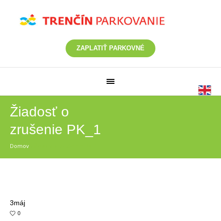
ZAPLATIŤ PARKOVNÉ
Žiadosť o
zrušenie PK_1
Domov
/
Žiadosť o zrušenie PK_1
3
máj
0