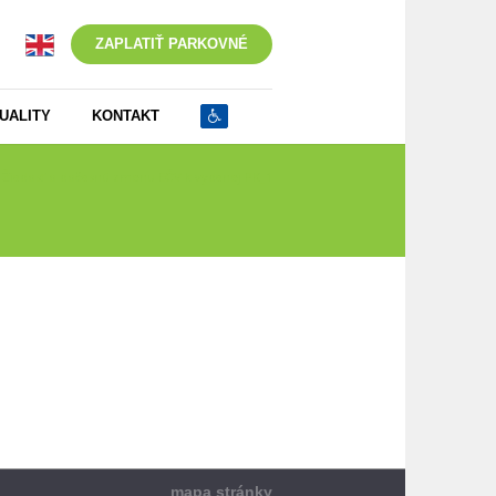
ZAPLATIŤ PARKOVNÉ
UALITY
KONTAKT
/
Žiadosť o dočasnú zmenu EČV k vydanej PK_1
mapa stránky