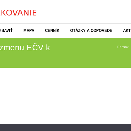
YBAVIŤ
MAPA
CENNÍK
OTÁZKY A ODPOVEDE
AKT
́ zmenu EČV k
Domov