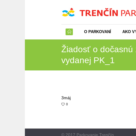
O PARKOVANÍ
AKO V
Žiadosť o dočasnu
vydanej PK_1
3
máj
0
© 2017 Parkovanie Trenčín