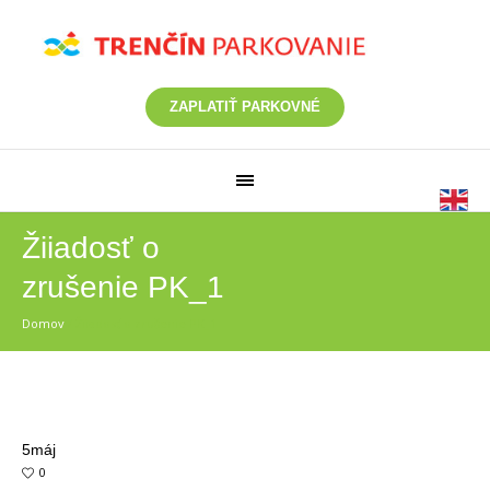
ZAPLATIŤ PARKOVNÉ
Žiiadosť o
zrušenie PK_1
Domov
/
Žiiadosť o zrušenie PK_1
5
máj
0