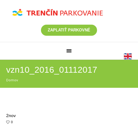
ZAPLATIŤ PARKOVNÉ
vzn10_2016_01112017
Domov
/
vzn10_2016_01112017
2
nov
0