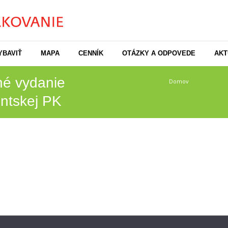
YBAVIŤ
MAPA
CENNÍK
OTÁZKY A ODPOVEDE
AKT
né vydanie
Domov
/
Žiadosť o o
ntskej PK