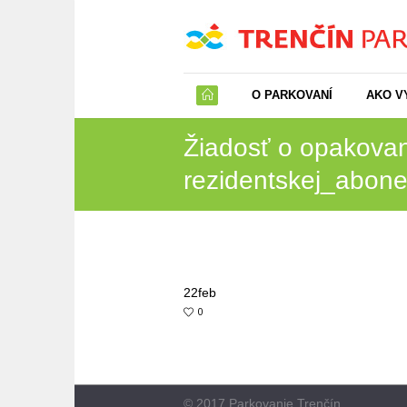
O PARKOVANÍ
AKO V
Žiadosť o opakova
rezidentskej_abone
22
feb
0
© 2017 Parkovanie Trenčín