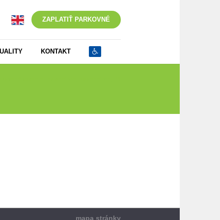
ZAPLATIŤ PARKOVNÉ
UALITY
KONTAKT
pakované vydanie rezidentskej_abonentskej PK
mapa stránky