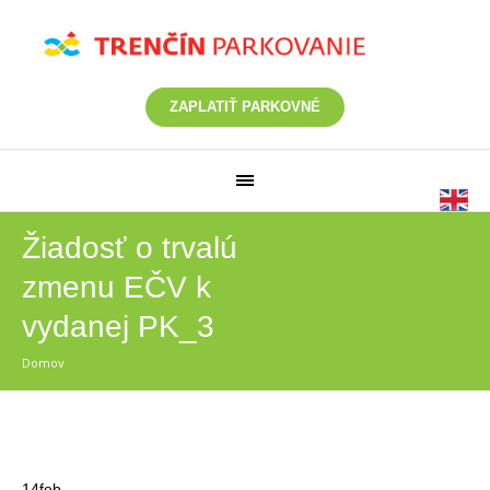
ZAPLATIŤ PARKOVNÉ
Žiadosť o trvalú
zmenu EČV k
vydanej PK_3
Domov
/
Žiadosť o trvalú zmenu EČV k vydanej PK_3
14
feb