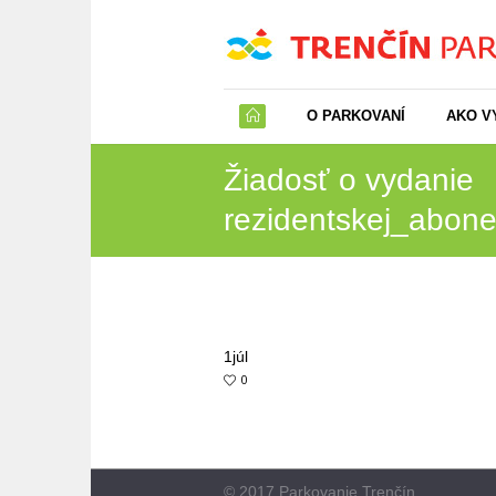
O PARKOVANÍ
AKO V
Žiadosť o vydanie
rezidentskej_abon
1
júl
0
© 2017 Parkovanie Trenčín