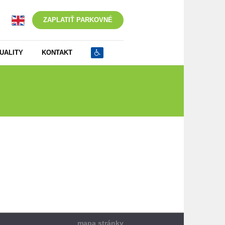
ZAPLATIŤ PARKOVNÉ
UALITY
KONTAKT
adosť o vydanie rezidentskej_abonentskej PK_4
mapa stránky