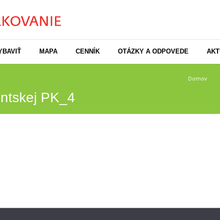
YBAVIŤ
MAPA
CENNÍK
OTÁZKY A ODPOVEDE
AKT
Domov
/
Ži
entskej PK_4