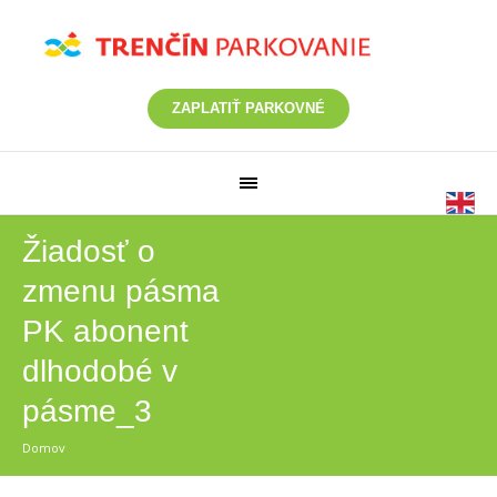
ZAPLATIŤ PARKOVNÉ
Žiadosť o
zmenu pásma
PK abonent
dlhodobé v
pásme_3
Domov
/
Žiadosť o zmenu pásma PK abonent dlhodobé v pásme_3