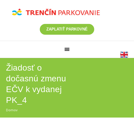
ZAPLATIŤ PARKOVNÉ
Žiadosť o
dočasnú zmenu
EČV k vydanej
PK_4
Domov
/
Žiadosť o dočasnú zmenu EČV k vydanej PK_4