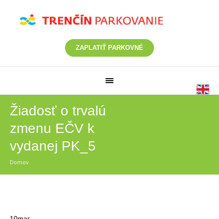
ZAPLATIŤ PARKOVNÉ
Žiadosť o trvalú
zmenu EČV k
vydanej PK_5
Domov
/
Žiadosť o trvalú zmenu EČV k vydanej PK_5
10
mar