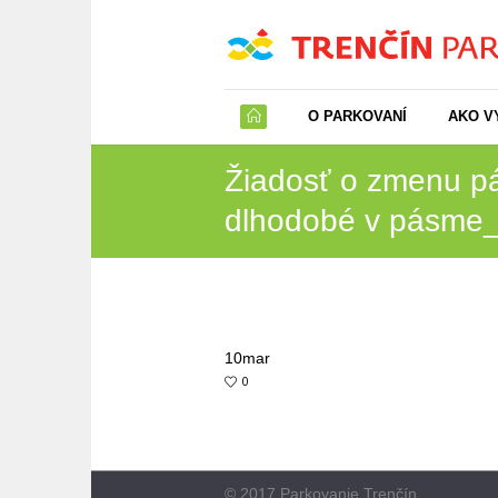
O PARKOVANÍ
AKO V
Žiadosť o zmenu 
dlhodobé v pásme
10
mar
0
© 2017 Parkovanie Trenčín