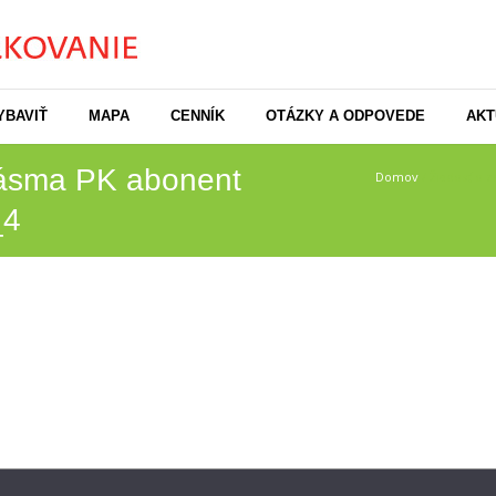
YBAVIŤ
MAPA
CENNÍK
OTÁZKY A ODPOVEDE
AKT
pásma PK abonent
Domov
/
Žiadosť o 
_4