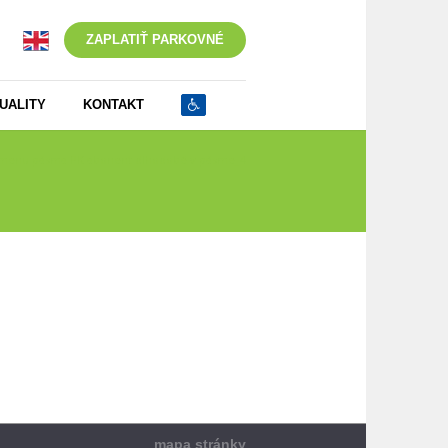
ZAPLATIŤ PARKOVNÉ
UALITY
KONTAKT
zmenu pásma PK abonent dlhodobé v pásme_4
mapa stránky