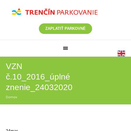
ZAPLATIŤ PARKOVNÉ
VZN
č.10_2016_úplné
znenie_24032020
Domov
/
VZN č.10_2016_úplné znenie_24032020
24
mar