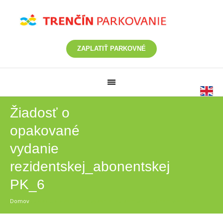
ZAPLATIŤ PARKOVNÉ
Žiadosť o
opakované
vydanie
rezidentskej_abonentskej
PK_6
Domov
/
Žiadosť o opakované vydanie rezidentskej_abonentskej PK_6