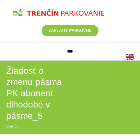
ZAPLATIŤ PARKOVNÉ
Žiadosť o
zmenu pásma
PK abonent
dlhodobé v
pásme_5
Domov
/
Žiadosť o zmenu pásma PK abonent dlhodobé v pásme_5