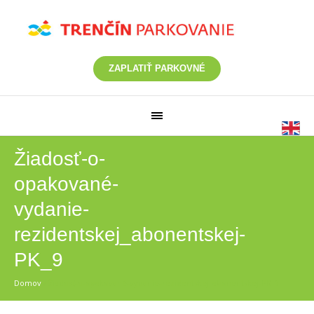
ZAPLATIŤ PARKOVNÉ
Žiadosť-o-
opakované-
vydanie-
rezidentskej_abonentskej-
PK_9
Domov
/
Žiadosť-o-opakované-vydanie-rezidentskej_abonentskej-PK_9