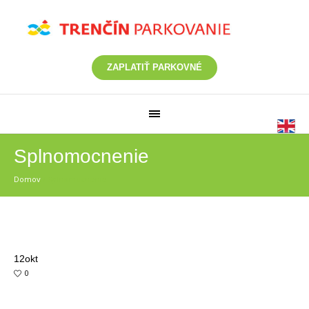
ZAPLATIŤ PARKOVNÉ
Splnomocnenie
Domov
/
Splnomocnenie
12
okt
0