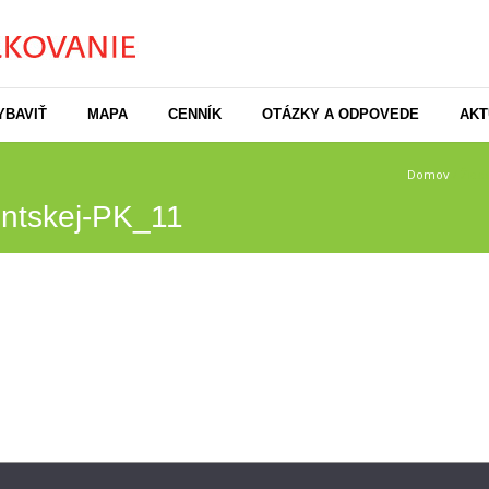
YBAVIŤ
MAPA
CENNÍK
OTÁZKY A ODPOVEDE
AKT
Domov
/
Žiad
entskej-PK_11