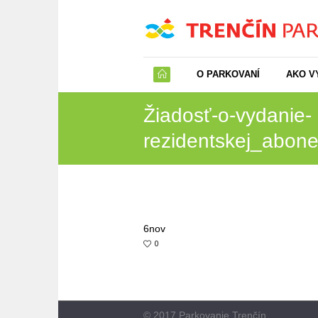
O PARKOVANÍ
AKO V
Žiadosť-o-vydanie-
rezidentskej_abon
6
nov
0
© 2017 Parkovanie Trenčín