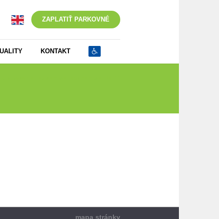
ZAPLATIŤ PARKOVNÉ
UALITY
KONTAKT
osť-o-vydanie-rezidentskej_abonentskej-PK_11
mapa stránky