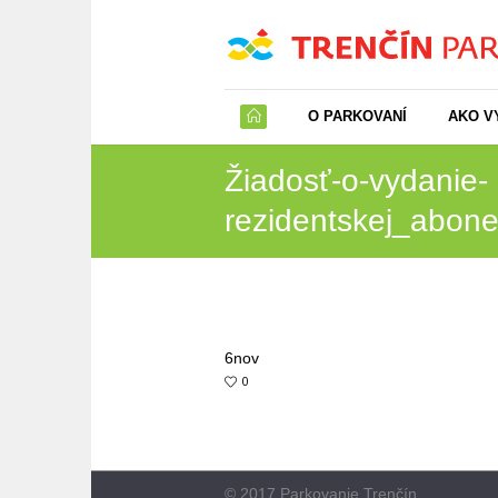
O PARKOVANÍ
AKO V
Žiadosť-o-vydanie-
rezidentskej_abon
6
nov
0
© 2017 Parkovanie Trenčín