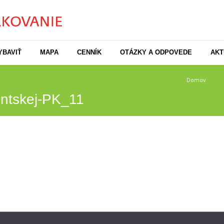
YBAVIŤ
MAPA
CENNÍK
OTÁZKY A ODPOVEDE
AKT
Domov
/
Žiad
entskej-PK_11