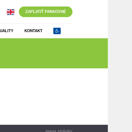
ZAPLATIŤ PARKOVNÉ
UALITY
KONTAKT
osť-o-vydanie-rezidentskej_abonentskej-PK_11
mapa stránky