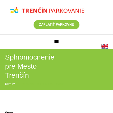
ZAPLATIŤ PARKOVNÉ
Splnomocnenie
pre Mesto
Trenčín
Domov
/
Splnomocnenie pre Mesto Trenčín
6
nov