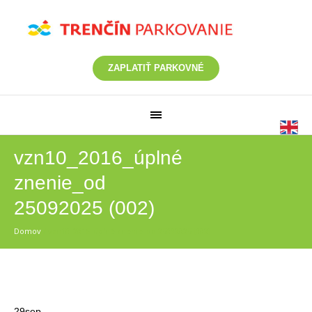
ZAPLATIŤ PARKOVNÉ
vzn10_2016_úplné
znenie_od
25092025 (002)
Domov
/
vzn10_2016_úplné znenie_od 25092025 (002)
29
sep