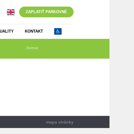
ZAPLATIŤ PARKOVNÉ
UALITY
KONTAKT
Domov
/
ziadost_zrusenie_pk
mapa stránky