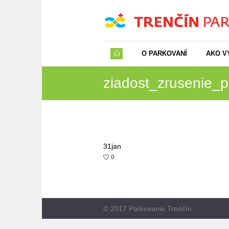
O PARKOVANÍ
AKO V
ziadost_zrusenie_p
31
jan
0
© 2017 Parkovanie Trenčín