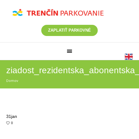
ZAPLATIŤ PARKOVNÉ
ziadost_rezidentska_abonentska
Domov
/
ziadost_rezidentska_abonentska_pk
31
jan
0