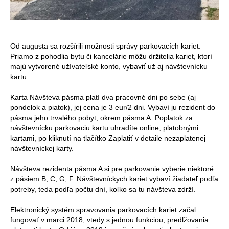
Od augusta sa rozšírili možnosti správy parkovacích kariet.
Priamo z pohodlia bytu či kancelárie môžu držitelia kariet, ktorí
majú vytvorené užívateľské konto, vybaviť už aj návštevnícku
kartu.
Karta Návšteva pásma platí dva pracovné dni po sebe (aj
pondelok a piatok), jej cena je 3 eur/2 dni. Vybaví ju rezident do
pásma jeho trvalého pobyt, okrem pásma A. Poplatok za
návštevnícku parkovaciu kartu uhradíte online, platobnými
kartami, po kliknutí na tlačítko Zaplatiť v detaile nezaplatenej
návštevníckej karty.
Návšteva rezidenta pásma A si pre parkovanie vyberie niektoré
z pásiem B, C, G, F. Návštevníckych kariet vybaví žiadateľ podľa
potreby, teda podľa počtu dní, koľko sa tu návšteva zdrží.
Elektronický systém spravovania parkovacích kariet začal
fungovať v marci 2018, vtedy s jednou funkciou, predlžovania