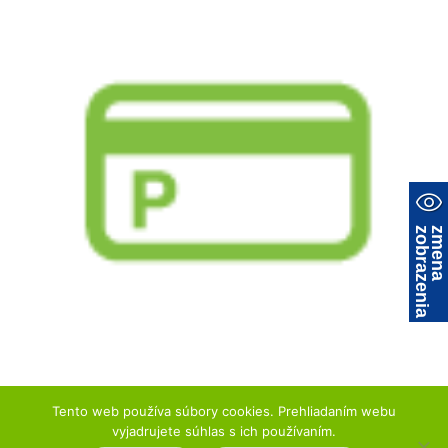
a
z
m
e
n
a
z
o
b
r
a
z
e
n
i
← Previous
Next →
Tento web používa súbory cookies. Prehliadaním webu
vyjadrujete súhlas s ich používaním.