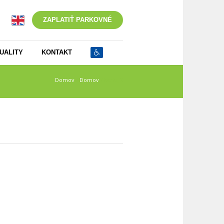
ZAPLATIŤ PARKOVNÉ
UALITY
KONTAKT
Domov
/
Domov
/
karta_2