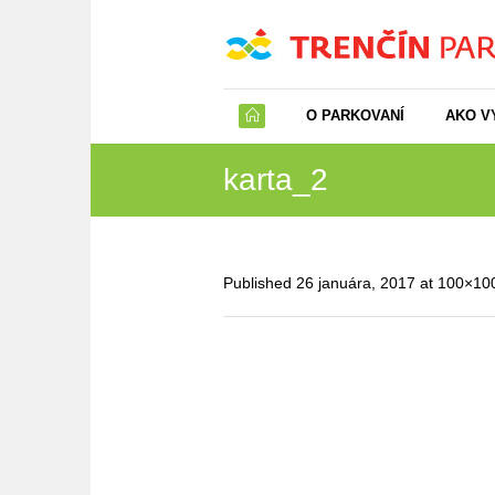
O PARKOVANÍ
AKO V
karta_2
Published
26 januára, 2017
at 100×10