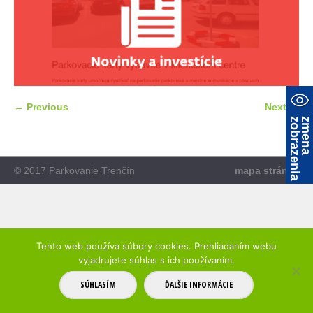
← Previous
Next →
a
z
m
e
n
a
z
o
b
r
a
z
e
n
i
© 2017 Parkovanie Trenčín
mapa stránky
Tento web používa súbory cookies. Prehliadaním webu
vyjadrujete súhlas s ich používaním.
SÚHLASÍM
ĎALŠIE INFORMÁCIE