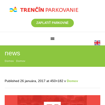
ZAPLATIŤ PARKOVNÉ
news
Domov
/
Domov
/
news
Published
26 januára, 2017
at 450×182 v
Domov