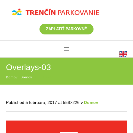
ZAPLATIŤ PARKOVNÉ
Overlays-03
Domov
/
Domov
/
Overlays-03
Published
5 februára, 2017
at 558×226 v
Domov