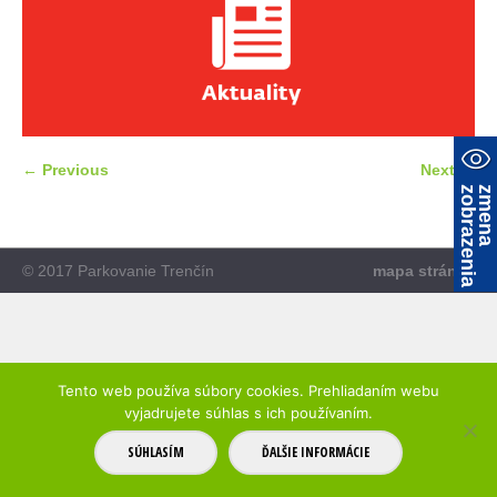
← Previous
Next →
a
z
m
e
n
a
z
o
b
r
a
z
e
n
i
© 2017 Parkovanie Trenčín
mapa stránky
Tento web používa súbory cookies. Prehliadaním webu
vyjadrujete súhlas s ich používaním.
SÚHLASÍM
ĎALŠIE INFORMÁCIE