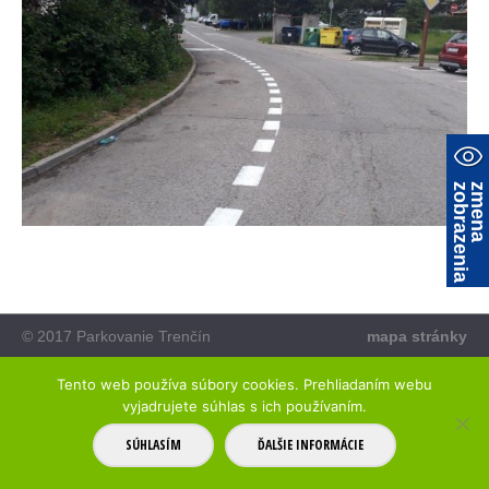
a
z
m
e
n
a
z
o
b
r
a
z
e
n
i
© 2017 Parkovanie Trenčín
mapa stránky
Tento web používa súbory cookies. Prehliadaním webu
vyjadrujete súhlas s ich používaním.
SÚHLASÍM
ĎALŠIE INFORMÁCIE