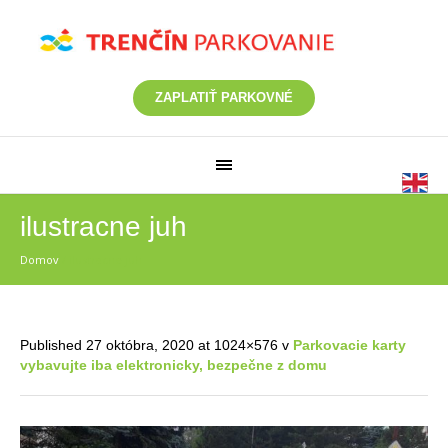
ZAPLATIŤ PARKOVNÉ
ilustracne juh
Domov
/
ilustracne juh
Published
27 októbra, 2020
at 1024×576 v
Parkovacie karty
vybavujte iba elektronicky, bezpečne z domu