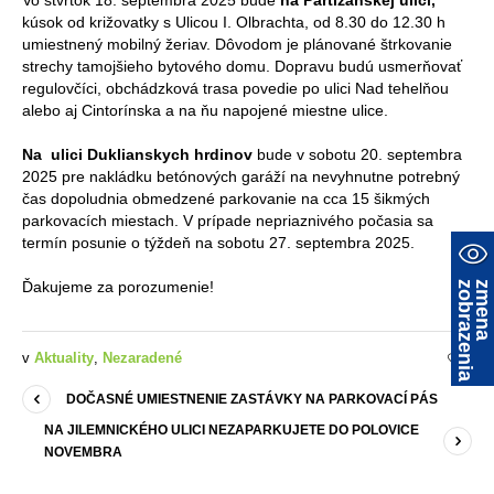
Vo štvrtok 18. septembra 2025 bude
na Partizánskej ulici,
kúsok od križovatky s Ulicou I. Olbrachta, od 8.30 do 12.30 h
umiestnený mobilný žeriav. Dôvodom je plánované štrkovanie
strechy tamojšieho bytového domu. Dopravu budú usmerňovať
regulovčíci, obchádzková trasa povedie po ulici Nad tehelňou
alebo aj Cintorínska a na ňu napojené miestne ulice.
Na ulici Duklianskych hrdinov
bude v sobotu 20. septembra
2025 pre nakládku betónových garáží na nevyhnutne potrebný
čas dopoludnia obmedzené parkovanie na cca 15 šikmých
parkovacích miestach. V prípade nepriaznivého počasia sa
termín posunie o týždeň na sobotu 27. septembra 2025.
Ďakujeme za porozumenie!
a
z
m
e
n
a
z
o
b
r
a
z
e
n
i
v
Aktuality
,
Nezaradené
0
DOČASNÉ UMIESTNENIE ZASTÁVKY NA PARKOVACÍ PÁS
NA JILEMNICKÉHO ULICI NEZAPARKUJETE DO POLOVICE
NOVEMBRA