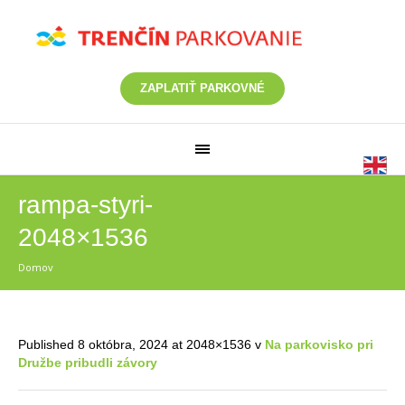
ZAPLATIŤ PARKOVNÉ
rampa-styri-
2048×1536
Domov
/
rampa-styri-2048×1536
Published
8 októbra, 2024
at 2048×1536 v
Na parkovisko pri
Družbe pribudli závory