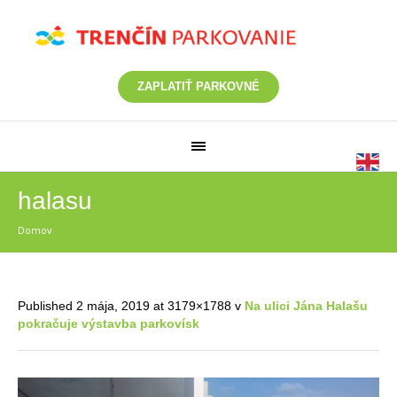
ZAPLATIŤ PARKOVNÉ
halasu
Domov
/
halasu
Published
2 mája, 2019
at 3179×1788 v
Na ulici Jána Halašu
pokračuje výstavba parkovísk