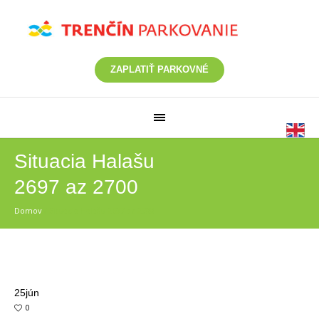
ZAPLATIŤ PARKOVNÉ
Situacia Halašu
2697 az 2700
Domov
/
Situacia Halašu 2697 az 2700
25
jún
0