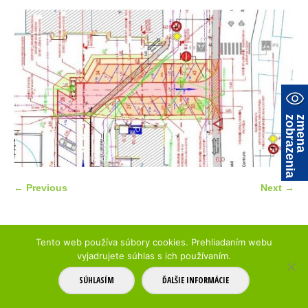
a
z
m
e
n
a
z
o
b
r
a
z
e
n
i
← Previous
Next →
Tento web používa súbory cookies. Prehliadaním webu
© 2017 Parkovanie Trenčín
mapa stránky
vyjadrujete súhlas s ich používaním.
SÚHLASÍM
ĎALŠIE INFORMÁCIE