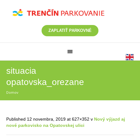
ZAPLATIŤ PARKOVNÉ
situacia
opatovska_orezane
Domov
/
situacia opatovska_orezane
Published
12 novembra, 2019
at 627×352 v
Nový výjazd aj
nové parkovisko na Opatovskej ulici