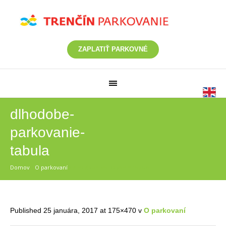
ZAPLATIŤ PARKOVNÉ
dlhodobe-
parkovanie-
tabula
Domov
/
O parkovaní
/
dlhodobe-parkovanie-tabula
Published
25 januára, 2017
at 175×470 v
O parkovaní