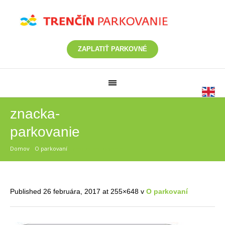
ZAPLATIŤ PARKOVNÉ
znacka-
parkovanie
Domov
/
O parkovaní
/
znacka-parkovanie
Published
26 februára, 2017
at 255×648 v
O parkovaní