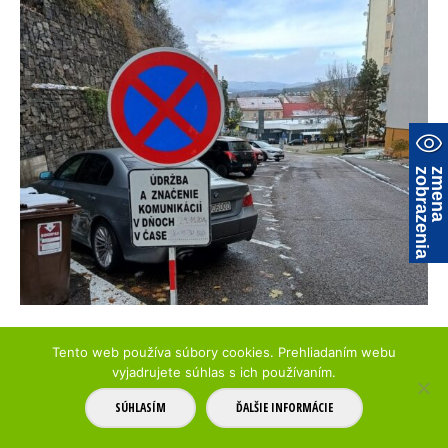
a
z
m
e
n
a
z
o
b
r
a
z
e
n
i
Tento web používa súbory cookies. Prehliadaním webu
vyjadrujete súhlas s ich používaním.
© 2017 Parkovanie Trenčín
mapa stránky
SÚHLASÍM
ĎALŠIE INFORMÁCIE