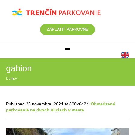
ZAPLATIŤ PARKOVNÉ
gabion
Domov
/
gabion
Published
25 novembra, 2024
at 800×642 v
Obmedzené
parkovanie na dvoch uliciach v meste