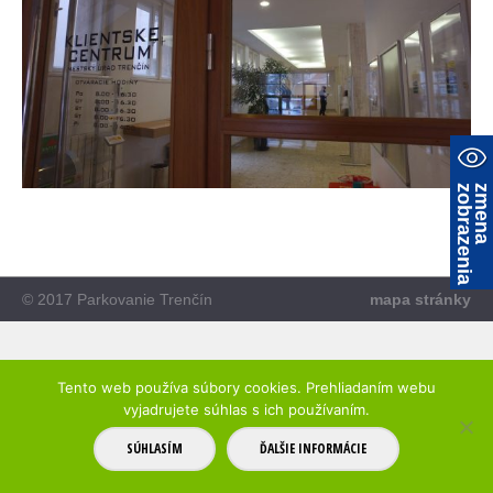
a
z
m
e
n
a
z
o
b
r
a
z
e
n
i
© 2017 Parkovanie Trenčín
mapa stránky
Tento web používa súbory cookies. Prehliadaním webu
vyjadrujete súhlas s ich používaním.
SÚHLASÍM
ĎALŠIE INFORMÁCIE