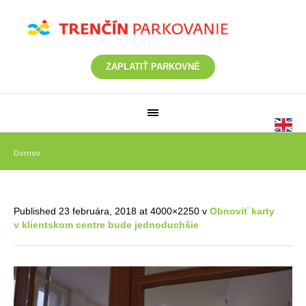
ZAPLATIŤ PARKOVNÉ
Domov
/
13777
Published
23 februára, 2018
at 4000×2250 v
Obnoviť karty
v klientskom centre bude jednoduchšie