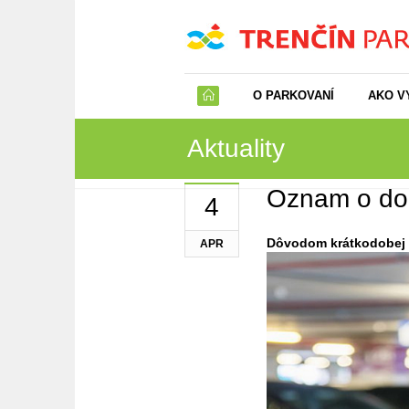
O PARKOVANÍ
AKO V
Aktuality
Oznam o doč
4
Dôvodom krátkodobej v
APR