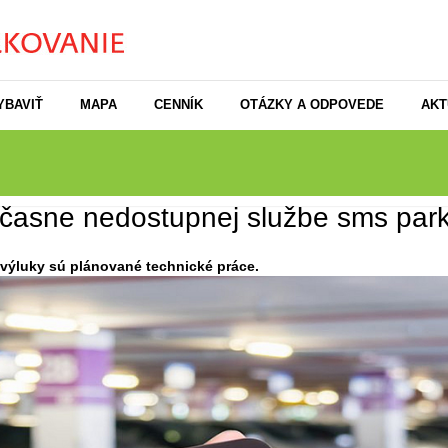
YBAVIŤ
MAPA
CENNÍK
OTÁZKY A ODPOVEDE
AKT
asne nedostupnej službe sms park
ýluky sú plánované technické práce.