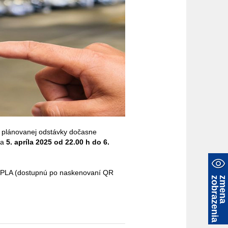
u plánovanej odstávky dočasne
ňa
5. apríla 2025 od 22.00 h do
6.
 MPLA (dostupnú po naskenovaní QR
a
z
m
e
n
a
z
o
b
r
a
z
e
n
i