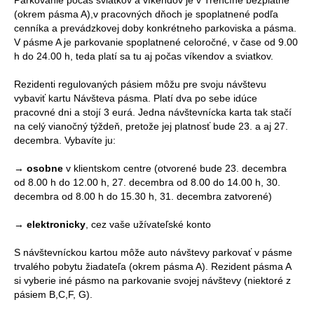
Parkovanie počas sviatkov a víkendov je v Trenčíne bezplatné
(okrem pásma A),v pracovných dňoch je spoplatnené podľa
cenníka a prevádzkovej doby konkrétneho parkoviska a pásma.
V pásme A je parkovanie spoplatnené celoročné, v čase od 9.00
h do 24.00 h, teda platí sa tu aj počas víkendov a sviatkov.
Rezidenti regulovaných pásiem môžu pre svoju návštevu
vybaviť kartu Návšteva pásma. Platí dva po sebe idúce
pracovné dni a stojí 3 eurá. Jedna návštevnícka karta tak stačí
na celý vianočný týždeň, pretože jej platnosť bude 23. a aj 27.
decembra. Vybavíte ju:
→
osobne
v klientskom centre (otvorené bude 23. decembra
od 8.00 h do 12.00 h, 27. decembra od 8.00 do 14.00 h, 30.
decembra od 8.00 h do 15.30 h, 31. decembra zatvorené)
→
elektronicky
, cez vaše užívateľské konto
S návštevníckou kartou môže auto návštevy parkovať v pásme
trvalého pobytu žiadateľa (okrem pásma A). Rezident pásma A
si vyberie iné pásmo na parkovanie svojej návštevy (niektoré z
pásiem B,C,F, G).