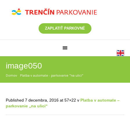
ZAPLATIŤ PARKOVNÉ
image050
Domov
/
Platba v automate - parkovanie "na ulici"
/
image050
Published
7 decembra, 2016
at 57×22 v
Platba v automate –
parkovanie „na ulici“