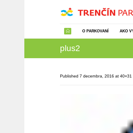
O PARKOVANÍ
AKO V
plus2
Published
7 decembra, 2016
at 40×31