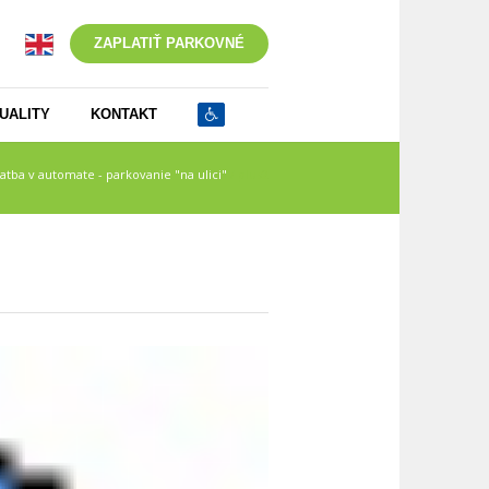
ZAPLATIŤ PARKOVNÉ
UALITY
KONTAKT
latba v automate - parkovanie "na ulici"
/
plus2