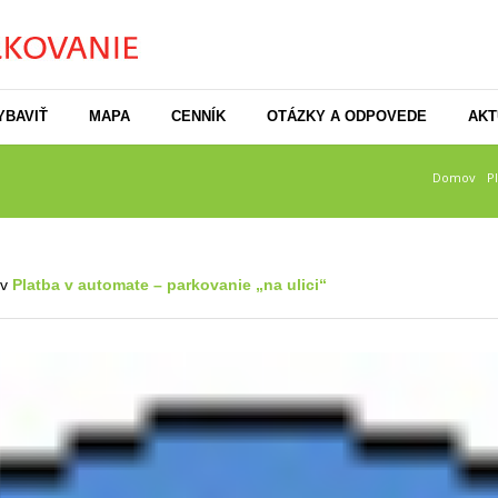
YBAVIŤ
MAPA
CENNÍK
OTÁZKY A ODPOVEDE
AKT
Domov
/
P
 v
Platba v automate – parkovanie „na ulici“