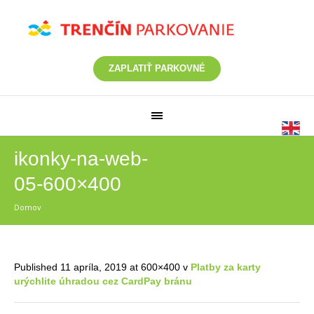
ZAPLATIŤ PARKOVNÉ
ikonky-na-web-
05-600×400
Domov
/
ikonky-na-web-05-600×400
Published
11 apríla, 2019
at 600×400 v
Platby za karty
urýchlite úhradou cez CardPay bránu