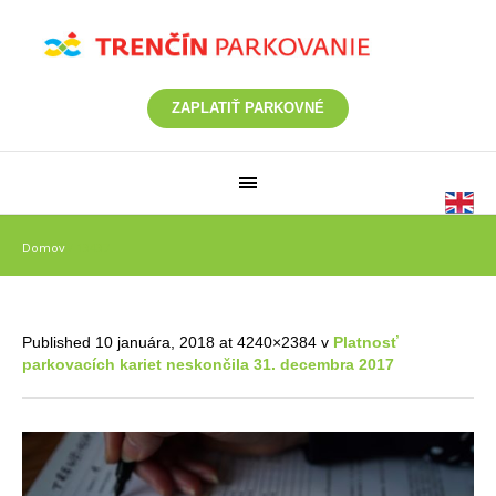
ZAPLATIŤ PARKOVNÉ
Domov
/
13437
Published
10 januára, 2018
at 4240×2384 v
Platnosť
parkovacích kariet neskončila 31. decembra 2017