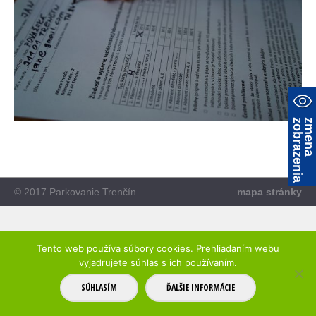
a
z
m
e
n
a
z
o
b
r
a
z
e
n
i
© 2017 Parkovanie Trenčín
mapa stránky
Tento web používa súbory cookies. Prehliadaním webu
vyjadrujete súhlas s ich používaním.
SÚHLASÍM
ĎALŠIE INFORMÁCIE