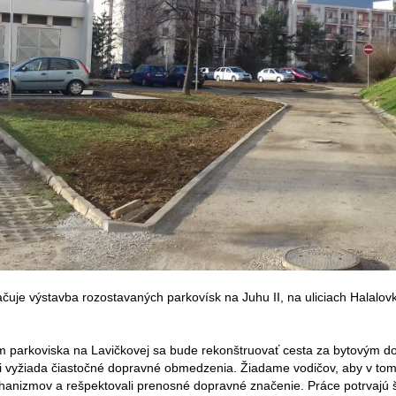
uje výstavba rozostavaných parkovísk na Juhu II, na uliciach Halalovka
 parkoviska na Lavičkovej sa bude rekonštruovať cesta za bytovým 
si vyžiada čiastočné dopravné obmedzenia. Žiadame vodičov, aby v tom
nizmov a rešpektovali prenosné dopravné značenie. Práce potrvajú šty