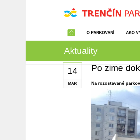
O PARKOVANÍ
AKO V
Aktuality
Po zime dok
14
Na rozostavané parkov
MAR