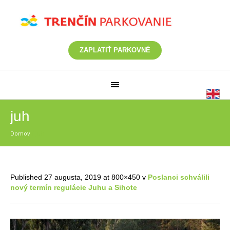
ZAPLATIŤ PARKOVNÉ
juh
Domov
/
juh
Published
27 augusta, 2019
at 800×450 v
Poslanci schválili
nový termín regulácie Juhu a Sihote