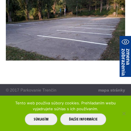
a
z
m
e
n
a
z
o
b
r
a
z
e
n
i
© 2017 Parkovanie Trenčín
mapa stránky
Tento web používa súbory cookies. Prehliadaním webu
vyjadrujete súhlas s ich používaním.
SÚHLASÍM
ĎALŠIE INFORMÁCIE