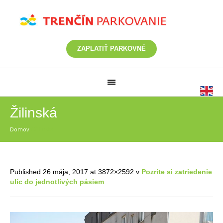
ZAPLATIŤ PARKOVNÉ
Žilinská
Domov
/
Žilinská
Published
26 mája, 2017
at 3872×2592 v
Pozrite si zatriedenie
ulíc do jednotlivých pásiem