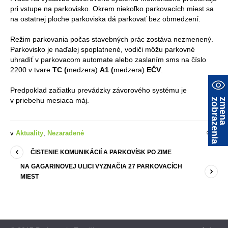
pri vstupe na parkovisko. Okrem niekoľko parkovacích miest sa
na ostatnej ploche parkoviska dá parkovať bez obmedzení.
Režim parkovania počas stavebných prác zostáva nezmenený.
Parkovisko je naďalej spoplatnené, vodiči môžu parkovné
uhradiť v parkovacom automate alebo zaslaním sms na číslo
2200 v tvare
TC (
medzera)
A1 (
medzera)
EČV
.
Predpoklad začiatku prevádzky závorového systému je
v priebehu mesiaca máj.
a
z
m
e
n
a
z
o
b
r
a
z
e
n
i
v
Aktuality
,
Nezaradené
0
ČISTENIE KOMUNIKÁCIÍ A PARKOVÍSK PO ZIME
NA GAGARINOVEJ ULICI VYZNAČIA 27 PARKOVACÍCH
MIEST